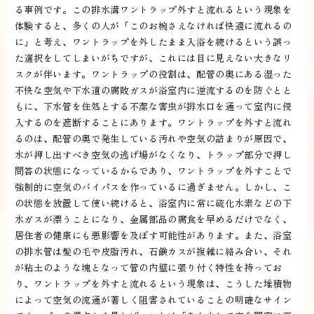
る事例です。この排水溝ワントラップ外すと流れるという現象を
体験すると、多くの人が「このお椀さえなければ快適に流れるの
に」と考え、ワントラップを外したまま入浴を続けるという誤っ
た選択をしてしまいがちですが、これには目に見えない大きなリ
スクが伴います。ワントラップの役割は、配管の奥にある湿った
不快な空気や下水道の腐敗ガスが浴室内に逆流するのを防ぐとと
もに、下水管を住処とする不潔な害虫が排水口を通って室内に侵
入するのを遮断することにあります。ワントラップを外すと流れ
るのは、配管の奥で発生している汚れや空気の詰まりが原因で、
水が押し出すべき空気の逃げ場がなくなり、トラップ部分で押し
問答の状態になっているからであり、ワントラップを外すことで
強制的に空気のバイパスを作っているに過ぎません。しかし、こ
の状態を放置して使い続けると、浴室内に常に硫化水素などの下
水ガスが漂うことになり、金属部品の腐食を早めるだけでなく、
居住者の健康にも悪影響を及ぼす可能性があります。また、浴室
の排水管は髪の毛や皮脂汚れ、石鹸カスが複雑に絡み合い、それ
が粘土のような塊となって管の内壁に張り付く特性を持ってお
り、ワントラップを外すと流れるという現象は、こうした堆積物
によって空気の流通が著しく阻害されていることの明確なサイン