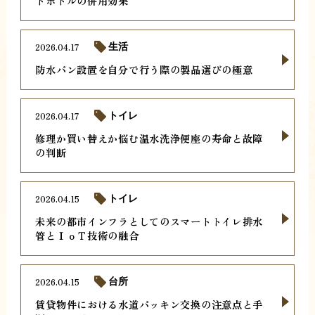
トボトルの併用効果
2026.04.17
生活
防水パン設置を自分で行う際の製品選びの極意
2026.04.17
トイレ
修理か買い替えか悩む温水洗浄便座の寿命と故障
の判断
2026.04.15
トイレ
未来の都市インフラとしてのスマートトイレ排水
管とＩｏＴ技術の融合
2026.04.15
台所
賃貸物件における水道パッキン交換の注意点と手