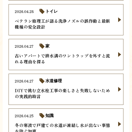
2026.04.28
トイレ
ベテラン修理工が語る洗浄ノズルの誤作動と最新
機種の安全設計
2026.04.27
家
古いアパートで排水溝のワントラップを外すと流
れる理由を探る
2026.04.27
水道修理
DIYで挑む立水栓工事の楽しさと失敗しないため
の実践的助言
2026.04.25
知識
冬の寒波で戸建ての水道が凍結し水が出ない事態
を防ぐ知恵