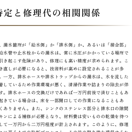
特定と修理代の相関関係
、漏水箇所が「給水側」か「排水側」か、あるいは「接合部」
給水管や止水栓からの漏水は、常に水圧がかかっている場所で
引き起こす危険があり、修理にも高い精度が求められます。こ
き直しが必要になると、技術料が高めに設定されることが多
。一方、排水ホースや排水トラップからの漏水は、水を流した
着しているため作業環境が悪く、清掃作業や詰まりの除去が伴
す。排水ホースの交換だけであれば一万円前後で済むこともあ
起きている場合は、床を一部開口しての作業になることもあ
くありません。また、シンクのステンレス部分と排水口の隙間
キンによる補修が必要となり、材料費は安いものの乾燥を待つ
して一万円から二万円程度が計上されます。このように、修理