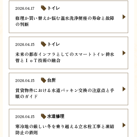
2026.04.17
トイレ
修理か買い替えか悩む温水洗浄便座の寿命と故障
の判断
2026.04.15
トイレ
未来の都市インフラとしてのスマートトイレ排水
管とＩｏＴ技術の融合
2026.04.15
台所
賃貸物件における水道パッキン交換の注意点と手
順のガイド
2026.04.15
水道修理
寒冷地の厳しい冬を乗り越える立水栓工事と凍結
防止の鉄則