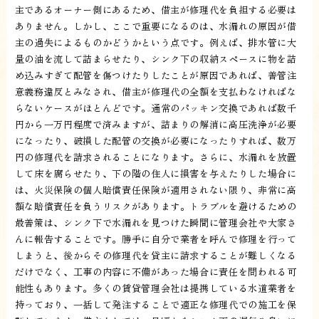
主であるオーナー側にあるため、借主が修理代を負担する必要は
ありません。しかし、ここで重要になるのは、水漏れの原因が借
主の過失によるものかどうかという点です。例えば、排水管に大
量の油を流して詰まらせたり、シンク下の収納スペースに物を詰
め込みすぎて配管を傷つけたりしたことが原因であれば、善管注
意義務違反とみなされ、借主が修理代の全額を支払わなければな
らないケースがほとんどです。通常のパッキン交換であれば数千
円から一万円程度で済みますが、詰まりの解消に高圧洗浄が必要
になったり、破損した配管の交換が必要になったりすれば、数万
円の修理代を請求されることになります。さらに、水漏れを放置
して床を腐らせたり、下の階の住人に損害を与えたりした場合に
は、火災保険の個人賠償責任保険が適用されない限り、非常に高
額な賠償責任を負うリスクがあります。トラブルを避けるための
最善策は、シンク下で水漏れを見つけた瞬間に管理会社や大家さ
んに報告することです。勝手に自分で業者を呼んで修理を行って
しまうと、後からその修理代を貸主に請求することが難しくなる
だけでなく、工事の内容に不備があった場合に責任を問われる可
能性もあります。多くの賃貸管理会社は提携している水道業者を
持っており、一括して発注することで適正な修理代での施工を保